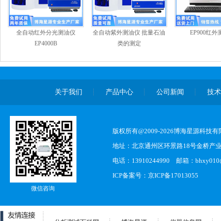
全自动红外分光测油仪
全自动紫外测油仪 批量石油
EP900红
EP4000B
类的测定
关于我们
产品中心
公司新闻
技
版权所有@2009-2026博海星源科技
地址：北京通州区环景路18号金桥产业
电话：13910244990 邮箱：bhxy010@s
ICP备案号：
京ICP备17013055
微信咨询