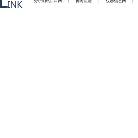
分析测试百科网
博海星源
仪器信息网