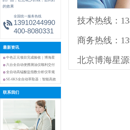
的效果
全国统一服务热线
技术热线：13811
13910244990
400-8080331
商务热线：
13
最新资讯
北京博海星源
中色正元项目完成验收｜博海星
源 EP400S、SE-6 仪器正式投入
六台全自动便携测油仪顺利交付
实验室使用
云南省应急救灾物资储备库滇西
全自动高锰酸盐指数分析仪常规
库并完成验收
操作误区解决方案及设备优势
SE-6KS全自动萃取器：智能高效
的实验室萃取设备
联系我们