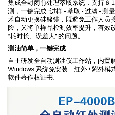
6-
集成全封闭前处理萃取系统，支持
“
-
-
-
测，一键完成
进样
萃取
过滤
测
术自动更换硅酸镁，既避免工作人员
险，又将单样品检测效率提升，有效
“
”
耗时长、误差大
的问题。
测油简单，一键完成
自主研发全自动测油仪工作站，
内置
Windows
/
系统
免安装
，红外
紫外模
软件著作权证书
。