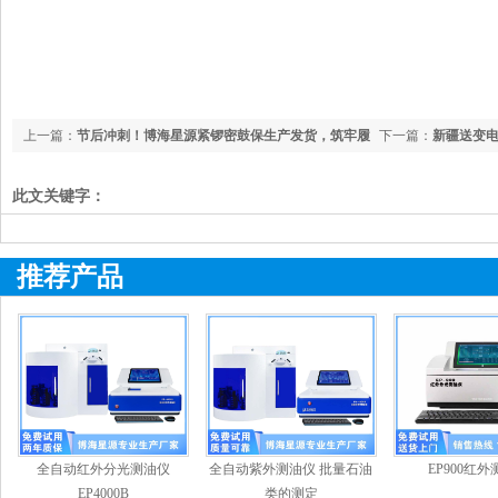
上一篇：
节后冲刺！博海星源紧锣密鼓保生产发货，筑牢履
下一篇：
新疆送变
约防线
此文关键字：
推荐产品
全自动红外分光测油仪
全自动紫外测油仪 批量石油
EP900红
EP4000B
类的测定