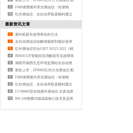
成
新款上市：EP600S红外分光测油仪 配
套新国标
F680便携紫外荧光测油仪：轻便精
准，现场检测新标杆
红外测油仪、全自动萃取器顺利通过
山东产业投资发展集团验收
最新资讯文章
紫外机延长使用寿命的方法
全自动测油仪硅酸镁吸附剂最好使用
厂家适配的！
红外测油仪符合GB/T 26525-2022《精
制氯化钴》
BH6/8/12F智能回流消解器常见故障简
易处理
揭阳市揭西生态环境监测站全自动便
携式紫外荧光测油仪安装验收圆满完
新款上市：EP600S红外分光测油仪 配
成
套新国标
F680便携紫外荧光测油仪：轻便精
准，现场检测新标杆
红外测油仪、全自动萃取器顺利通过
山东产业投资发展集团验收
UV9000S型在线紫外测油仪 水质油类
监测解决方案
BH-100便携式抽滤器核心技术及适用
场景介绍