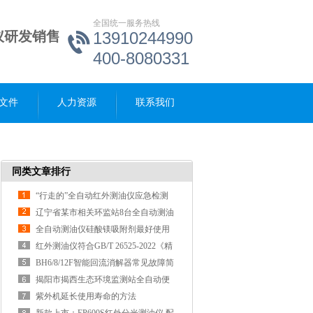
全国统一服务热线
仪研发销售
13910244990
400-8080331
文件
人力资源
联系我们
同类文章排行
“行走的”全自动红外测油仪应急检测
一键式完成检测
辽宁省某市相关环监站8台全自动测油
仪验收啦！
全自动测油仪硅酸镁吸附剂最好使用
厂家适配的！
红外测油仪符合GB/T 26525-2022《精
制氯化钴》
BH6/8/12F智能回流消解器常见故障简
易处理
揭阳市揭西生态环境监测站全自动便
携式紫外荧光测油仪安装验收圆满完
紫外机延长使用寿命的方法