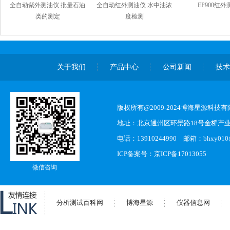
全自动紫外测油仪 批量石油
全自动红外测油仪 水中油浓
EP900红
类的测定
度检测
关于我们
产品中心
公司新闻
技
版权所有@2009-2024博海星源科技
地址：北京通州区环景路18号金桥产业
电话：13910244990 邮箱：bhxy010@s
ICP备案号：
京ICP备17013055
微信咨询
分析测试百科网
博海星源
仪器信息网