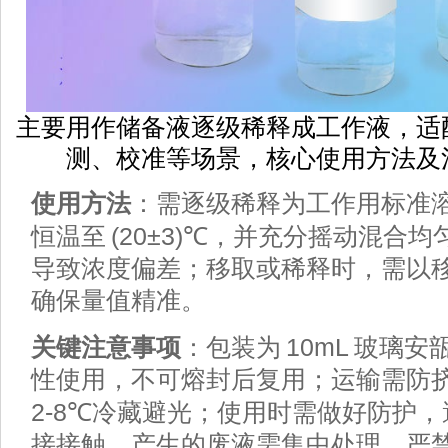
主要用作储备液逐级稀释成工作液，适
测、校准等场景，核心使用方法及
使用方法
：需逐级稀释为工作用标准
(20±3)℃
恒温至
，并充分摇动混合均
导致浓度偏差；移取或稀释时，需以
确保量值精准。
10mL
关键注意事项
：包装为
玻璃安
性使用，不可熔封后复用；运输需防
2-8℃
冷藏避光；使用时需做好防护，
接接触，产生的废液需集中处理，严