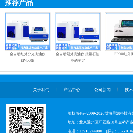
推荐产品
全自动红外分光测油仪
全自动紫外测油仪 批量石油
EP900红
EP4000B
类的测定
关于我们
产品中心
公司新闻
技
版权所有@2009-2026博海星源科技
地址：北京通州区环景路18号金桥产业
电话：13910244990 邮箱：bhxy010@s