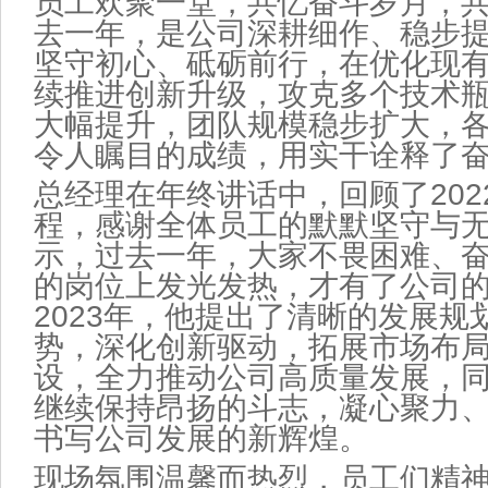
员工欢聚一堂，共忆奋斗岁月，
去一年，是公司深耕细作、稳步
坚守初心、砥砺前行，在优化现
续推进创新升级，攻克多个技术
大幅提升，团队规模稳步扩大，
令人瞩目的成绩，用实干诠释了
总经理在年终讲话中，回顾了
202
程，感谢全体员工的默默坚守与
示，过去一年，大家不畏困难、
的岗位上发光发热，才有了公司
2023
年，他提出了清晰的发展规
势，深化创新驱动，拓展市场布
设，全力推动公司高质量发展，
继续保持昂扬的斗志，凝心聚力
书写公司发展的新辉煌。
现场氛围温馨而热烈，员工们精