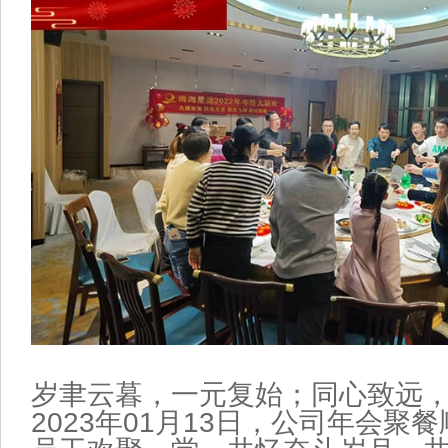
岁聿云暮，一元复始；同心致远
2023
年
01
月
13
日，公司年会聚餐