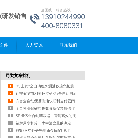
全国统一服务热线
仪研发销售
13910244990
400-8080331
文件
人力资源
联系我们
同类文章排行
“行走的”全自动红外测油仪应急检测
一键式完成检测
辽宁省某市相关环监站8台全自动测油
仪验收啦！
六台全自动便携测油仪顺利交付云南
省应急救灾物资储备库滇西库并完成
全自动高锰酸盐指数分析仪常规操作
验收
误区解决方案及设备优势
SE-6KS全自动萃取器：智能高效的实
验室萃取设备
锅炉用水和冷却水中油含量的测定
EP600S红外分光测油仪适配GB/T