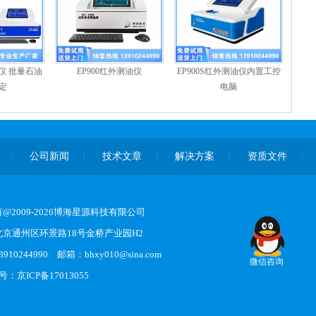
仪 批量石油
EP900红外测油仪
EP900S红外测油仪内置工控
定
电脑
公司新闻
技术文章
解决方案
资质文件
@2009-2026博海星源科技有限公司
京通州区环景路18号金桥产业园H2
910244990 邮箱：bhxy010@sina.com
微信咨询
案号：
京ICP备17013055