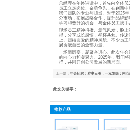
总经理在年终讲话中，首先向全体员
员工立足岗位、奋勇争先，在创新中
我们团队的专业与担当。对于
2025
年
分市场，拓展战略合作，提升品牌影
学习和晋升的机会，与全体员工携手
现场员工精神抖擞、意气风发，脸上
得，分享成长感悟，举杯共勉、传递
上、团结友爱的精神风貌。不少员工
展贡献自己的全部力量。
一场团圆宴，凝聚奋进心。此次年会
的向心力和凝聚力。
2025
年，我们将
行，共同开创公司发展的新局面。
上一篇：
年会纪实：岁聿云暮，一元复始；同心
华章。
此文关键字：
推荐产品