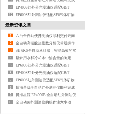
17923-2017海洋含油污水检测技术应
博海星源全自动红外测油仪顺利完成
用
兰州石化项目安装验收
EP400S红外分光测油仪适配GB/T
13277.2-2015压缩空气悬浮油检测应用
EP600S红外测油仪适配SF6气体矿物
说明
油检测 贴合最新国标要求
最新资讯文章
六台全自动便携测油仪顺利交付云南
省应急救灾物资储备库滇西库并完成
全自动高锰酸盐指数分析仪常规操作
验收
误区解决方案及设备优势
SE-6KS全自动萃取器：智能高效的实
验室萃取设备
锅炉用水和冷却水中油含量的测定
EP600S红外分光测油仪适配GB/T
17923-2017海洋含油污水检测技术应
EP400S红外分光测油仪适配GB/T
用
13277.2-2015压缩空气悬浮油检测应用
EP600S红外测油仪适配SF6气体矿物
说明
油检测 贴合最新国标要求
博海星源全自动红外测油仪顺利完成
兰州石化项目安装验收
博海星源 EP4000B 全自动红外测油仪
顺利通过中海油天津化工研究设计院
全自动紫外测油仪的操作注意事项
验收