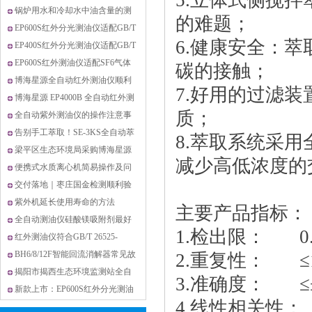
5.立体式侧搅
的实验室萃取设备
锅炉用水和冷却水中油含量的测
的难题；
定
EP600S红外分光测油仪适配GB/T
6.健康安全：
17923-2017海洋含油污水检测技
EP400S红外分光测油仪适配GB/T
术应用
13277.2-2015压缩空气悬浮油检测
EP600S红外测油仪适配SF6气体
碳的接触；
应用说明
矿物油检测 贴合最新国标要求
博海星源全自动红外测油仪顺利
7.好用的过滤
完成兰州石化项目安装验收
博海星源 EP4000B 全自动红外测
质；
油仪顺利通过中海油天津化工研
全自动紫外测油仪的操作注意事
究设计院验收
项
告别手工萃取！SE-3KS全自动萃
8.萃取系统采
取仪，高效安全搞定实验室萃取
梁平区生态环境局采购博海星源
减少高低浓度的
难题
测油仪顺利完成验收，专业品质
便携式水质离心机简易操作及问
护航生态监测
题解决方法
交付落地｜枣庄国金检测顺利验
收博海星源UV4000B全自动紫外
紫外机延长使用寿命的方法
主要产品指标：
测油仪
全自动测油仪硅酸镁吸附剂最好
1.检出限： 0.0
使用厂家适配的！
红外测油仪符合GB/T 26525-
2022《精制氯化钴》
BH6/8/12F智能回流消解器常见故
2.重复性： ≤1%
障简易处理
揭阳市揭西生态环境监测站全自
3.准确度： ≤
动便携式紫外荧光测油仪安装验
新款上市：EP600S红外分光测油
4.线性相关性： ≥
收圆满完成
仪 配套新国标