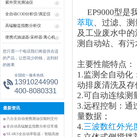
紫外荧光测油仪
EP9000型
全自动COD分析仪/滴定仪
萃取
、过滤、测
高锰酸盐指数分析仪
及工业废水中的
便携式抽滤器/采样器/离心机
测自动站、有污
您只需一个电话我们将提供合适
的产品，让您花少的钱，达到好
主要性能特点：
的效果
1.监测全自动
全国统一服务热线
13910244990
动排废清洗及存
400-8080331
2.可自动连续
3.远程控制：通
最新资讯
量数据；
六台全自动便携测油仪顺利交付
4.
三波数红外光
云南省应急救灾物资储备库滇西
全自动高锰酸盐指数分析仪常规
库并完成验收
操作误区解决方案及设备优势
SE-6KS全自动萃取器：智能高效