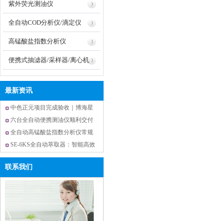
紫外荧光测油仪
全自动COD分析仪/滴定仪
高锰酸盐指数分析仪
便携式抽滤器/采样器/离心机
最新资讯
中色正元项目完成验收｜博海星
源 EP400S、SE-6 仪器正式投入
六台全自动便携测油仪顺利交付
实验室使用
云南省应急救灾物资储备库滇西
全自动高锰酸盐指数分析仪常规
库并完成验收
操作误区解决方案及设备优势
SE-6KS全自动萃取器：智能高效
的实验室萃取设备
联系我们