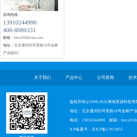
咨询热线：
13910244990
400-8080331
邮箱：
bhxy010@sina.com
地址：
北京通州区环景路18号金桥
产业园H2
关于我们
产品中心
公司新闻
技
版权所有@2009-2026博海星源科技
地址：北京通州区环景路18号金桥产业
电话：13910244990 邮箱：bhxy010@s
ICP备案号：
京ICP备17013055