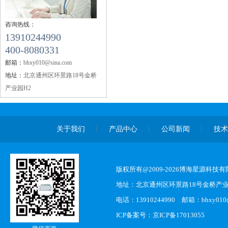
咨询热线：
13910244990
400-8080331
邮箱：
bhxy010@sina.com
地址：
北京通州区环景路18号金桥
产业园H2
关于我们
产品中心
公司新闻
技
版权所有@2009-2026博海星源科技
地址：北京通州区环景路18号金桥产业
电话：13910244990 邮箱：bhxy010@s
ICP备案号：
京ICP备17013055